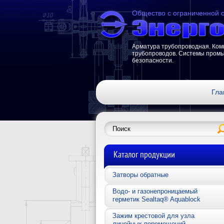
Общество с ограниченной 
Арматура трубопроводная. Ко
трубопроводов. Системы пром
безопасности.
Гла
Каталог продукции
Затворы обратные
Водо- и газонепроницаемый
герметик Sealtaq® Aquablock
Зажим крестовой для узла
линейных перемещений