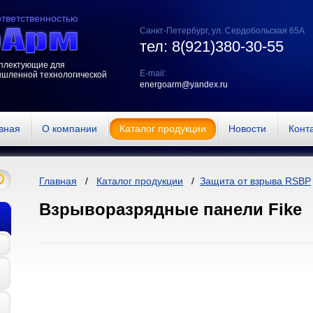
ответственностью
Санкт-Петербург, ул. Сердобольская 65А
тел: 8(921)380-30-55
мплектующие для
E-mail:
ышленной технологической
energoarm@yandex.ru
вная
О компании
Каталог продукции
Новости
Конт
Главная
/
Каталог продукции
/
Защита от взрыва RSBP
Взрыворазрядные панели Fike